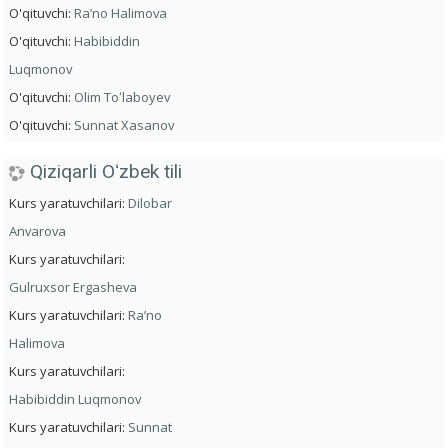
O'qituvchi:
Ra’no Halimova
O'qituvchi:
Habibiddin
Luqmonov
O'qituvchi:
Olim Toʻlaboyev
O'qituvchi:
Sunnat Xasanov
Qiziqarli Oʻzbek tili
Kurs yaratuvchilari:
Dilobar
Anvarova
Kurs yaratuvchilari:
Gulruxsor Ergasheva
Kurs yaratuvchilari:
Ra’no
Halimova
Kurs yaratuvchilari:
Habibiddin Luqmonov
Kurs yaratuvchilari:
Sunnat