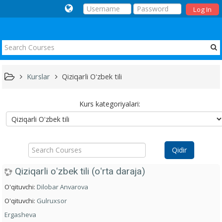
Log In
Kurslar
Qiziqarli Oʻzbek tili
Kurs kategoriyalari:
Search
Qidir
Courses
Qiziqarli oʻzbek tili (oʻrta daraja)
O'qituvchi:
Dilobar Anvarova
O'qituvchi:
Gulruxsor
Ergasheva